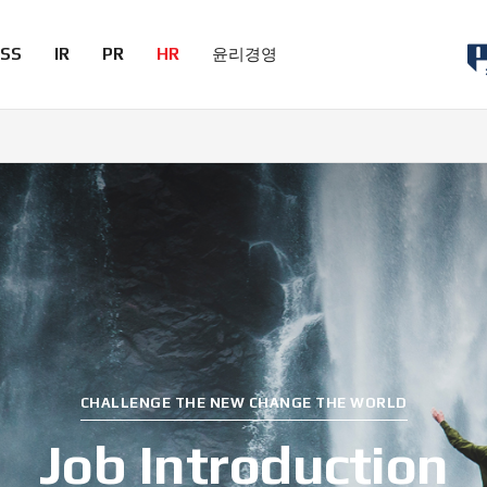
ESS
IR
PR
HR
윤리경영
CHALLENGE THE NEW CHANGE THE WORLD
Job Introduction