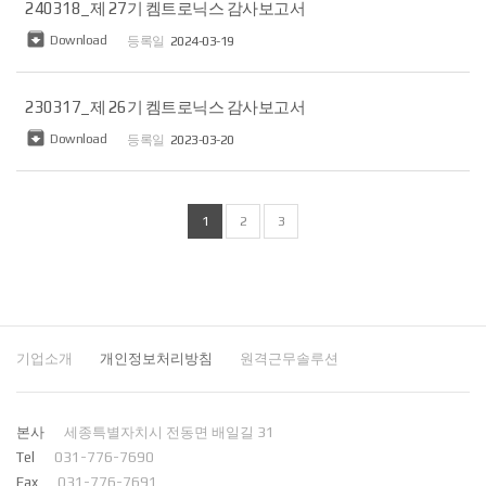
240318_제 27기 켐트로닉스 감사보고서

Download
2024-03-19
230317_제 26기 켐트로닉스 감사보고서

Download
2023-03-20
1
2
3
기업소개
개인정보처리방침
원격근무솔루션
본사
세종특별자치시 전동면 배일길 31
Tel
031-776-7690
Fax
031-776-7691