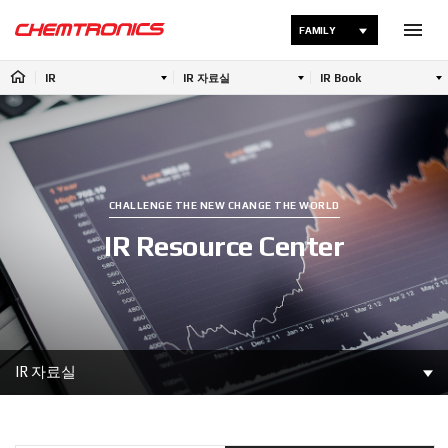
FAMILY
IR
IR 자료실
IR Book
CHALLENGE THE NEW CHANGE THE WORLD
IR Resource Center
IR 자료실